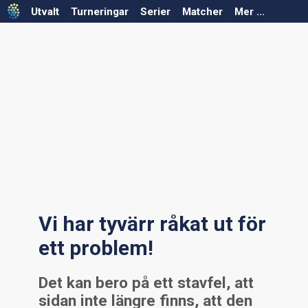
Utvalt
Turneringar
Serier
Matcher
Mer ...
Välj säsong
Välj säsong
Välj förbund
Välj förbund
Välj serie
Välj turnering
Serier saknas för vald säsong/förbund
Turneringar saknas för vald säsong/förbund
Vi har tyvärr råkat ut för
ett problem!
Det kan bero på ett stavfel, att
sidan inte längre finns, att den