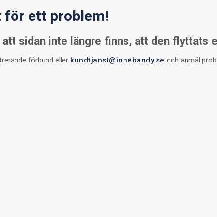
t för ett problem!
att sidan inte längre finns, att den flyttats 
strerande förbund eller
kundtjanst@innebandy.se
och anmäl problem