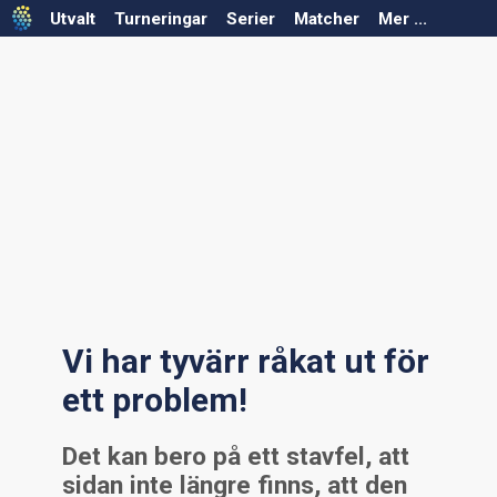
Utvalt
Turneringar
Serier
Matcher
Mer ...
Välj säsong
Välj säsong
Välj förbund
Välj förbund
Välj serie
Välj turnering
Serier saknas för vald säsong/förbund
Turneringar saknas för vald säsong/förbund
Vi har tyvärr råkat ut för
ett problem!
Det kan bero på ett stavfel, att
sidan inte längre finns, att den