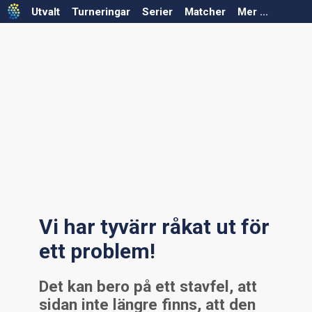
Utvalt
Turneringar
Serier
Matcher
Mer ...
Välj säsong
Välj säsong
Välj förbund
Välj förbund
Välj serie
Välj turnering
Serier saknas för vald säsong/förbund
Turneringar saknas för vald säsong/förbund
Vi har tyvärr råkat ut för
ett problem!
Det kan bero på ett stavfel, att
sidan inte längre finns, att den