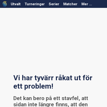
Utvalt
Turneringar
Serier
Matcher
Mer ...
Välj säsong
Välj säsong
Välj förbund
Välj förbund
Välj serie
Välj turnering
Serier saknas för vald säsong/förbund
Turneringar saknas för vald säsong/förbund
Vi har tyvärr råkat ut för
ett problem!
Det kan bero på ett stavfel, att
sidan inte längre finns, att den