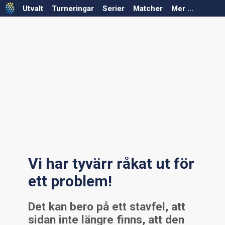
Utvalt
Turneringar
Serier
Matcher
Mer ...
Välj säsong
Välj säsong
Välj förbund
Välj förbund
Välj serie
Välj turnering
Serier saknas för vald säsong/förbund
Turneringar saknas för vald säsong/förbund
Vi har tyvärr råkat ut för
ett problem!
Det kan bero på ett stavfel, att
sidan inte längre finns, att den