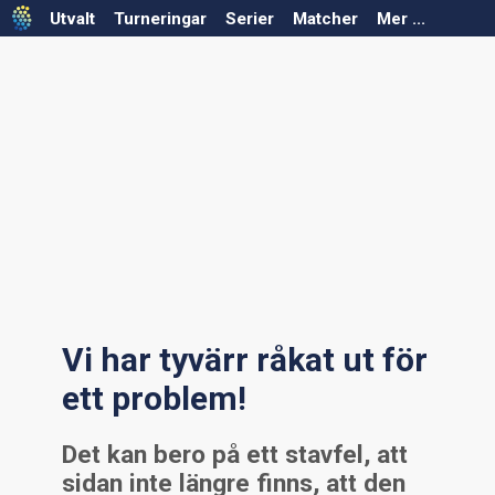
Utvalt
Turneringar
Serier
Matcher
Mer ...
Välj säsong
Välj säsong
Välj förbund
Välj förbund
Välj serie
Välj turnering
Serier saknas för vald säsong/förbund
Turneringar saknas för vald säsong/förbund
Vi har tyvärr råkat ut för
ett problem!
Det kan bero på ett stavfel, att
sidan inte längre finns, att den