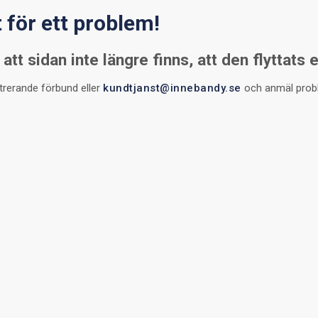
t för ett problem!
att sidan inte längre finns, att den flyttats 
strerande förbund eller
kundtjanst@innebandy.se
och anmäl problem