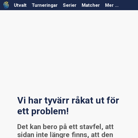
Utvalt
Turneringar
Serier
Matcher
Mer ...
Välj säsong
Välj säsong
Välj förbund
Välj förbund
Välj serie
Välj turnering
Serier saknas för vald säsong/förbund
Turneringar saknas för vald säsong/förbund
Vi har tyvärr råkat ut för
ett problem!
Det kan bero på ett stavfel, att
sidan inte längre finns, att den