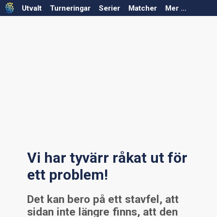
Utvalt
Turneringar
Serier
Matcher
Mer ...
Välj säsong
Välj säsong
Välj förbund
Välj förbund
Välj serie
Välj turnering
Serier saknas för vald säsong/förbund
Turneringar saknas för vald säsong/förbund
Vi har tyvärr råkat ut för
ett problem!
Det kan bero på ett stavfel, att
sidan inte längre finns, att den